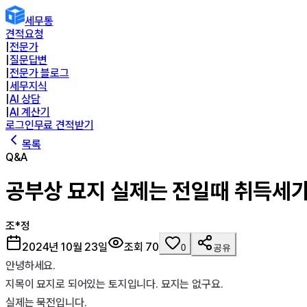
세무통
견적요청
|
전문가
|
질문답변
|
전문가 블로그
|
세무지식
|
AI 상담
|
AI 계산기
로그인
무료 견적받기
목록
Q&A
공부상 묘지 실제는 전일때 취득세가
조*정
2024년 10월 23일
조회
70
0
공유
안녕하세요.

지목이 묘지로 되어있는 토지입니다. 묘지는 없구요.

실제는 묵전입니다.
