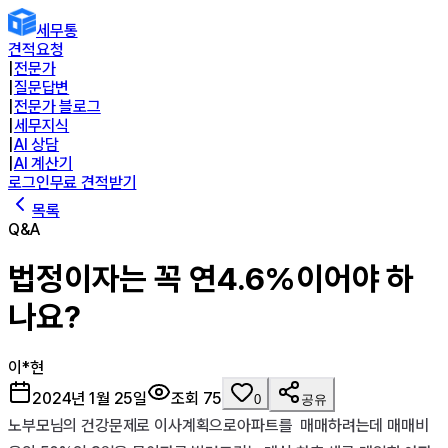
세무통
견적요청
|
전문가
|
질문답변
|
전문가 블로그
|
세무지식
|
AI 상담
|
AI 계산기
로그인
무료 견적받기
목록
Q&A
법정이자는 꼭 연4.6%이어야 하
나요?
이*현
2024년 1월 25일
조회
75
0
공유
노부모님의 건강문제로 이사계획으로아파트를  매매하려는데 매매비