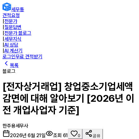
세무통
견적요청
|
전문가
|
질문답변
|
전문가 블로그
|
세무지식
|
AI 상담
|
AI 계산기
로그인
무료 견적받기
목록
블로그
[전자상거래업] 창업중소기업세액
감면에 대해 알아보기 [2026년 이
전 개업사업자 기준]
한주용
세무사
2026년 6월 21일
조회
61
0
공유