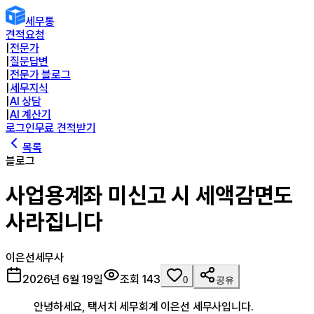
세무통
견적요청
|
전문가
|
질문답변
|
전문가 블로그
|
세무지식
|
AI 상담
|
AI 계산기
로그인
무료 견적받기
목록
블로그
사업용계좌 미신고 시 세액감면도
사라집니다
이은선
세무사
2026년 6월 19일
조회
143
0
공유
안녕하세요, 택서치 세무회계 이은선 세무사입니다.