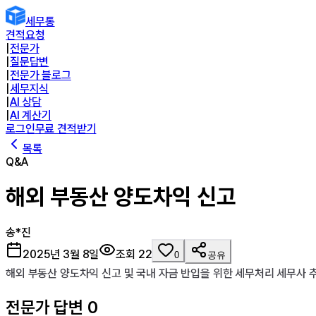
세무통
견적요청
|
전문가
|
질문답변
|
전문가 블로그
|
세무지식
|
AI 상담
|
AI 계산기
로그인
무료 견적받기
목록
Q&A
해외 부동산 양도차익 신고
송*진
2025년 3월 8일
조회
22
0
공유
해외 부동산 양도차익 신고 및 국내 자금 반입을 위한 세무처리 세무사
전문가 답변
0