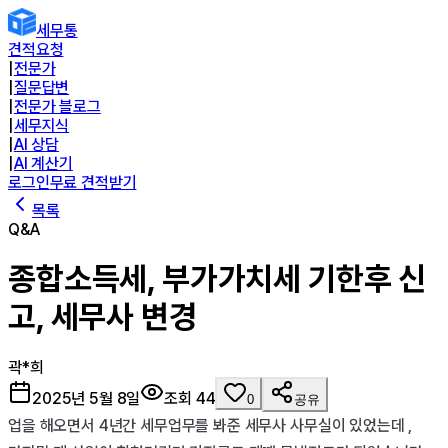
세무통
견적요청
|
전문가
|
질문답변
|
전문가 블로그
|
세무지식
|
AI 상담
|
AI 계산기
로그인
무료 견적받기
목록
Q&A
종합소득세, 부가가치세 기한후 신
고, 세무사 변경
곽*희
2025년 5월 8일
조회
44
0
공유
업을 해오면서 4년간 세무업무를 봐준 세무사 사무실이 있었는데 , 
