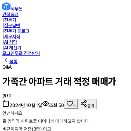
세무통
견적요청
|
전문가
|
질문답변
|
전문가 블로그
|
세무지식
|
AI 상담
|
AI 계산기
로그인
무료 견적받기
목록
Q&A
가족간 아파트 거래 적정 매매가
권*영
2024년 10월 1일
조회
50
0
공유
안녕하세요 

딸 명의의 아파트를 어머니께 매매하고자 합니다 

비규제지역 저층(3층) 이고 
