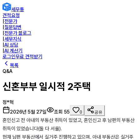
세무통
견적요청
|
전문가
|
질문답변
|
전문가 블로그
|
세무지식
|
AI 상담
|
AI 계산기
로그인
무료 견적받기
목록
Q&A
신혼부부 일시적 2주택
정*혁
2026년 5월 27일
조회
55
0
공유
혼인신고 전 아내의 부동산 취득이 있었고, 혼인신고 후 남편의 부동산 
취득이 있었습니다(둘 다 서울).

현재 남편 부동산에서 실거주 진행하고 있으며, 아내 부동산은 실거주 