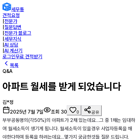
세무통
견적요청
|
전문가
|
질문답변
|
전문가 블로그
|
세무지식
|
AI 상담
|
AI 계산기
로그인
무료 견적받기
목록
Q&A
아파트 월세를 받게 되었습니다
김*정
2025년 7월 7일
조회
30
0
공유
부부공동명의(각50%)의 아파트가 2채 있는데요...그 중 1채는 임대하
여 월세소득이 생기게 됩니다. 월세소득이 있을경우 사업자등록을 해
야한다하여 등록을 하려는데요...몇가지 궁금한것들 질문 드립니다.
