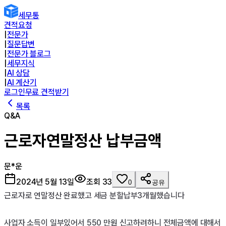
세무통
견적요청
|
전문가
|
질문답변
|
전문가 블로그
|
세무지식
|
AI 상담
|
AI 계산기
로그인
무료 견적받기
목록
Q&A
근로자연말정산 납부금액
문*운
2024년 5월 13일
조회
33
0
공유
근로자로 연말정산 완료했고 세금 분할납부3개월했습니다

사업자 소득이 일부있어서 550 만원 신고하려하니 전체금액에 대해서 