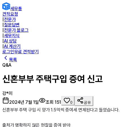
세무통
견적요청
|
전문가
|
질문답변
|
전문가 블로그
|
세무지식
|
AI 상담
|
AI 계산기
로그인
무료 견적받기
목록
Q&A
신혼부부 주택구입 증여 신고
강*미
2024년 7월 1일
조회
151
0
공유
신혼부부 주택 구입 시 양가 1.5억씩 증여세 면제된다고 들었습니다.

출처가 명확하지 않은 현찰을 증여 받아
