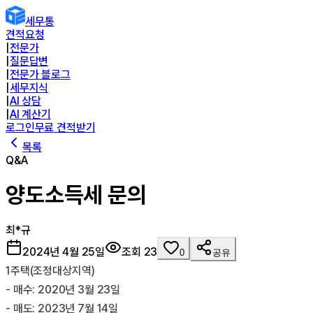
세무통
견적요청
|
전문가
|
질문답변
|
전문가 블로그
|
세무지식
|
AI 상담
|
AI 계산기
로그인
무료 견적받기
목록
Q&A
양도소득세 문의
최*규
2024년 4월 25일
조회
23
0
공유
1주택(조정대상지역)

- 매수: 2020년 3월 23일

- 매도: 2023년 7월 14일
