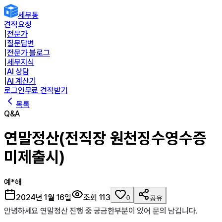
세무통
견적요청
|
전문가
|
질문답변
|
전문가 블로그
|
세무지식
|
AI 상담
|
AI 계산기
로그인
무료 견적받기
목록
Q&A
연말정산(전직장 원천징수영수증
미제출시)
예*해
2024년 1월 16일
조회
113
0
공유
안녕하세요 연말정산 진행 중 궁금한부분이 있어 문의 남깁니다. 
