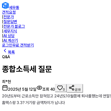
세무통
견적요청
|
전문가
|
질문답변
|
전문가 블로그
|
세무지식
|
AI 상담
|
AI 계산기
로그인
무료 견적받기
목록
Q&A
종합소득세 질문
최*현
2025년 5월 12일
조회
40
0
공유
20년도부터 근로소득만 잡혀있고 24년도10월쯤에 퇴사를했는데 연말
홈택스랑 3.3? 거기랑 금액차이가 납니다