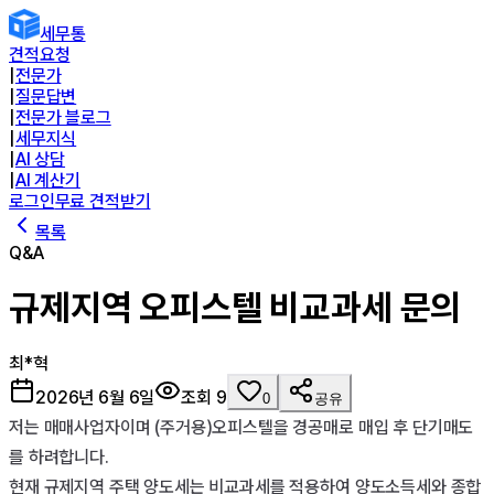
세무통
견적요청
|
전문가
|
질문답변
|
전문가 블로그
|
세무지식
|
AI 상담
|
AI 계산기
로그인
무료 견적받기
목록
Q&A
규제지역 오피스텔 비교과세 문의
최*혁
2026년 6월 6일
조회
9
0
공유
저는 매매사업자이며 (주거용)오피스텔을 경공매로 매입 후 단기매도
를 하려합니다.

현재 규제지역 주택 양도세는 비교과세를 적용하여 양도소득세와 종합