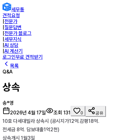
세무통
견적요청
|
전문가
|
질문답변
|
전문가 블로그
|
세무지식
|
AI 상담
|
AI 계산기
로그인
무료 견적받기
목록
Q&A
상속
송*영
2026년 4월 17일
조회
131
0
공유
10호 다세대빌라 상속시 (공시지가12억.감평18억.

전세금 8억. 담보대출1억2천)

상속개시 1월3일
