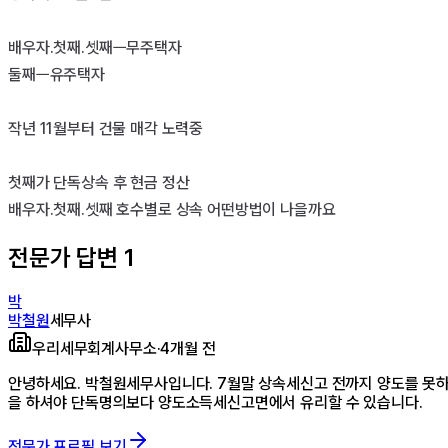
배우자.첫째.셋째ㅡ무주택자

둘째ㅡ유주택자

작년 11월부터 건물 매각 노력중

첫째가 단독상속 후 현금 정산

배우자.첫째.셋째 호수별로 상속 어떤방법이 나을까요
전문가 답변
1
박
박철원
세무사
우리세무회계사무소
·
4개월 전
안녕하세요. 박철원세무사입니다. 7월말 상속세신고 전까지 양도를 못
을 하셔야 단독명의보다 양도소득세신고면에서 유리할 수 있습니다.
전문가 프로필 보기