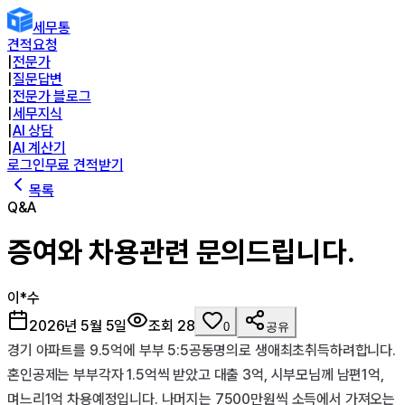
세무통
견적요청
|
전문가
|
질문답변
|
전문가 블로그
|
세무지식
|
AI 상담
|
AI 계산기
로그인
무료 견적받기
목록
Q&A
증여와 차용관련 문의드립니다.
이*수
2026년 5월 5일
조회
28
0
공유
경기 아파트를 9.5억에 부부 5:5공동명의로 생애최초취득하려합니다. 
혼인공제는 부부각자 1.5억씩 받았고 대출 3억, 시부모님께 남편1억, 
며느리1억 차용예정입니다. 나머지는 7500만원씩 소득에서 가져오는