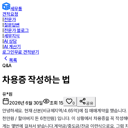
세무통
견적요청
|
전문가
|
질문답변
|
전문가 블로그
|
세무지식
|
AI 상담
|
AI 계산기
로그인
무료 견적받기
목록
Q&A
차용증 작성하는 법
유*원
2026년 6월 30일
조회
15
0
공유
안녕하세요. 현재 산본(비규제지역/4.65억)에 집 매매계약을 했습니다.
천만원 / 할아버지 돈 6천만원) 입니다. 이 상황에서 차용증을 꼭 작
게는 몇번에 걸쳐서 받습니다.계약금/중도금/잔금 이런식으로요. 그럼 