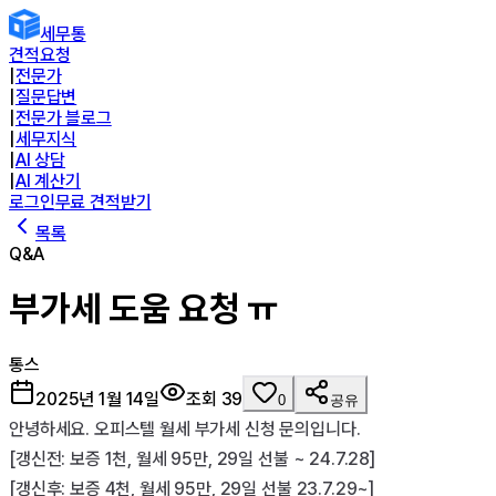
세무통
견적요청
|
전문가
|
질문답변
|
전문가 블로그
|
세무지식
|
AI 상담
|
AI 계산기
로그인
무료 견적받기
목록
Q&A
부가세 도움 요청 ㅠ
통스
2025년 1월 14일
조회
39
0
공유
안녕하세요. 오피스텔 월세 부가세 신청 문의입니다.

[갱신전: 보증 1천, 월세 95만, 29일 선불 ~ 24.7.28]

[갱신후: 보증 4천, 월세 95만, 29일 선불 23.7.29~]
