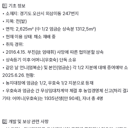
1️⃣ 기초 정보

• 소재지: 경기도 오산시 외삼미동 247번지

• 지목: 전(밭)

• 면적: 2,625㎡ (中 1/2 엄금순 상속분 1312,5㎡)

• 현재 이용 상태: 채소 재배 중

• 취득 경위:

• 2016.4.15. 부친(故 엄태휘) 사망에 따른 협의분할 상속

• 상속등기 이후 어머니(우호숙) 단독 소유

• 같은 날 언니(엄복순) 및 본인(엄금순) 각 1/2 지분에 대해 증여예
2025.6.26. 현황:

• 농지대장에 엄금순 1/2, 우호숙 1/2 지분으로 등재

• 우호숙과 엄금순 간 무상임대차계약 체결 후 농업경영체 신고(처리 결과 
기타: 어머니(우호숙)는 1935년생(만 90세), 자녀 총 4명

2️⃣ 개발 및 보상 관련 사항
