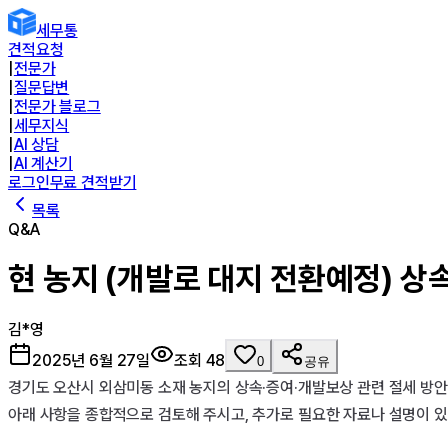
세무통
견적요청
|
전문가
|
질문답변
|
전문가 블로그
|
세무지식
|
AI 상담
|
AI 계산기
로그인
무료 견적받기
목록
Q&A
현 농지 (개발로 대지 전환예정) 상
김*영
2025년 6월 27일
조회
48
0
공유
경기도 오산시 외삼미동 소재 농지의 상속·증여·개발보상 관련 절세 방
아래 사항을 종합적으로 검토해 주시고, 추가로 필요한 자료나 설명이 있