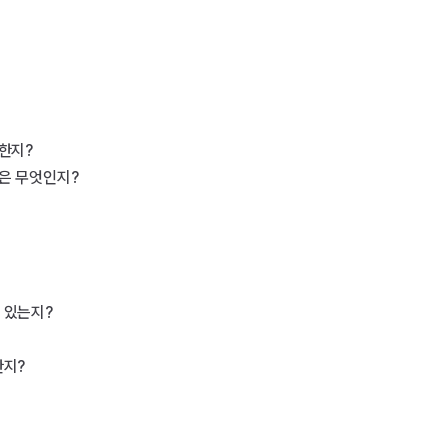
한지?

은 무엇인지?

있는지?

지?
