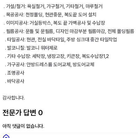
 . 가설/철거: 욕실철거, 가구철거, 기타철거, 마루철거

 . 목공공사: 천정몰딩, 현관중문, 복도끝 도어 설치

 . 이미지공사: 거실등박스, 복도 끝 가벽공사 및 수납장

 . 필름공사: 문틀 및 문필름, 디자인 마감부분 필름마감, 전체 몰딩필름

  . 타일공사: 현관, 전실 바닥타일, 주방 싱크대 중간 타일작업

  . 발코니칠: 발코니 워터제로

  . 기타 수납장: 세탁장, 냉장고장, 키큰장, 복도수납장1,2

  . 가구공사: 안방드레스륨 도어교체, 방도어교체

  . 조명공사

  . 바닥공사

감사합니다.
전문가 답변
0
아직 댓글이 없습니다.