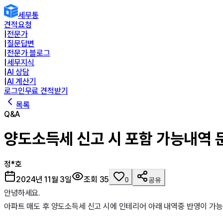
세무통
견적요청
|
전문가
|
질문답변
|
전문가 블로그
|
세무지식
|
AI 상담
|
AI 계산기
로그인
무료 견적받기
목록
Q&A
양도소득세 신고 시 포함 가능내역 
정*호
2024년 11월 3일
조회
35
0
공유
안녕하세요.

아파트 매도 후 양도소득세 신고 시에 인테리어 아래 내역중 반영이 가능