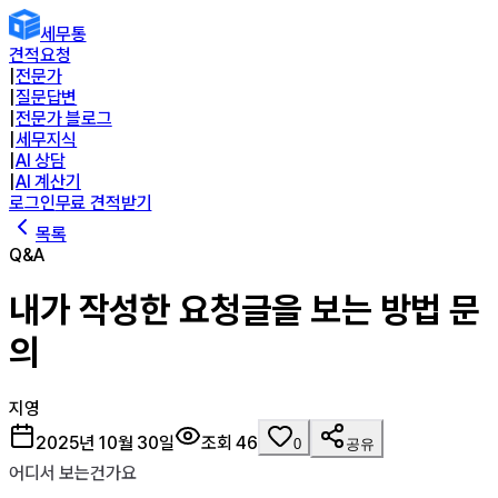
세무통
견적요청
|
전문가
|
질문답변
|
전문가 블로그
|
세무지식
|
AI 상담
|
AI 계산기
로그인
무료 견적받기
목록
Q&A
내가 작성한 요청글을 보는 방법 문
의
지영
2025년 10월 30일
조회
46
0
공유
어디서 보는건가요