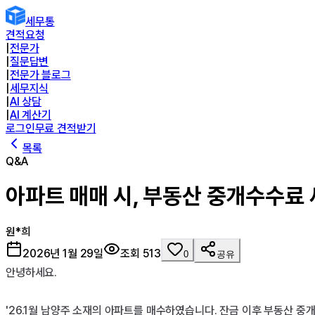
세무통
견적요청
|
전문가
|
질문답변
|
전문가 블로그
|
세무지식
|
AI 상담
|
AI 계산기
로그인
무료 견적받기
목록
Q&A
아파트 매매 시, 부동산 중개수수료
원*희
2026년 1월 29일
조회
513
0
공유
안녕하세요.

'26.1월 남양주 소재의 아파트를 매수하였습니다. 잔금 이후 부동산 