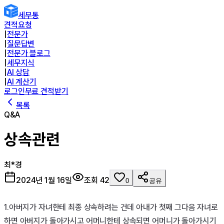
세무통
견적요청
|
전문가
|
질문답변
|
전문가 블로그
|
세무지식
|
AI 상담
|
AI 계산기
로그인
무료 견적받기
목록
Q&A
상속관련
최*경
2024년 1월 16일
조회
42
0
공유
1.아버지가 자녀한테 최종 상속하려는 건데 아내가 첫째 그다음 자녀로
하면 아버지가 돌아가시고 어머니한테 상속되면 어머니가 돌아가시기