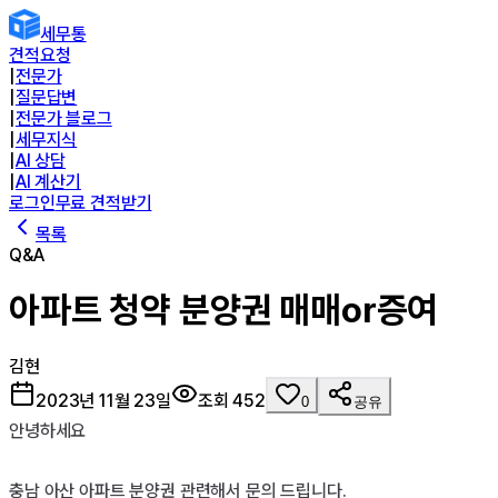
세무통
견적요청
|
전문가
|
질문답변
|
전문가 블로그
|
세무지식
|
AI 상담
|
AI 계산기
로그인
무료 견적받기
목록
Q&A
아파트 청약 분양권 매매or증여
김현
2023년 11월 23일
조회
452
0
공유
안녕하세요 

충남 아산 아파트 분양권 관련해서 문의 드립니다. 
