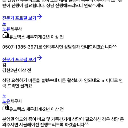
는 민감한 부분이므로 증여 또는 매매 결정시 복수의 전문가의 조언을
받아 진행이 필요합니다. 상담 진행해드리오니 연락주세요
전문가 프로필 보기
노
노유
세무사
유노택스 세무회계
·
2년 이상 전
0507-1385-3971로 연락주시면 상담절차 안내드리겠습니다^^
전문가 프로필 보기
김
김현
2년 이상 전
상담 요청하기 버튼을 눌렀는데 버튼 활성화가 안되네요 ㅠ 어디로 연
락 드리면 될까요
노
노유
세무사
유노택스 세무회계
·
2년 이상 전
분양권 양도와 증여 비교 및 가족간거래 상담이 필요하신 경우 상담 문
의주시면 시뮬레이션 진행드리도록 하겠습니다^^