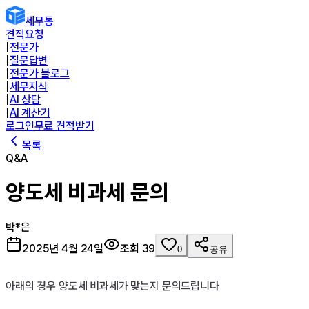
세무통
견적요청
|
전문가
|
질문답변
|
전문가 블로그
|
세무지식
|
AI 상담
|
AI 계산기
로그인
무료 견적받기
목록
Q&A
양도세 비과세 문의
박*은
2025년 4월 24일
조회
39
0
공유
아래의 경우 양도세 비과세가 맞는지 문의드립니다
