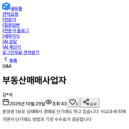
세무통
견적요청
|
전문가
|
질문답변
|
전문가 블로그
|
세무지식
|
AI 상담
|
AI 계산기
로그인
무료 견적받기
목록
Q&A
부동산매매사업자
김*석
2025년 10월 29일
조회
43
0
공유
분양권 1보유 상태에서 경매로 단기매도 하고 있습니다  비교과세 피해
가면서 단기매도 방법과 기장 수수료가 궁금합니다