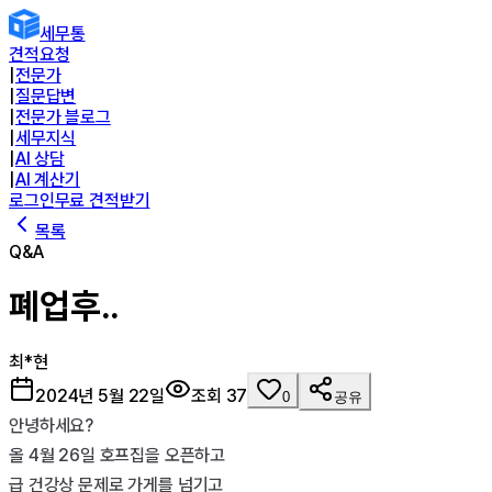
세무통
견적요청
|
전문가
|
질문답변
|
전문가 블로그
|
세무지식
|
AI 상담
|
AI 계산기
로그인
무료 견적받기
목록
Q&A
폐업후..
최*현
2024년 5월 22일
조회
37
0
공유
안녕하세요?

올 4월 26일 호프집을 오픈하고

급 건강상 문제로 가게를 넘기고 
