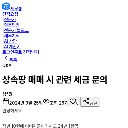
세무통
견적요청
|
전문가
|
질문답변
|
전문가 블로그
|
세무지식
|
AI 상담
|
AI 계산기
로그인
무료 견적받기
목록
Q&A
상속땅 매매 시 관련 세금 문의
심*권
2024년 9월 25일
조회
267
0
공유
안녕하세요

작년 10월에 아버지돌아가시고 24년 1월쯤
