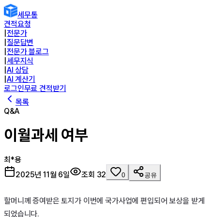
세무통
견적요청
|
전문가
|
질문답변
|
전문가 블로그
|
세무지식
|
AI 상담
|
AI 계산기
로그인
무료 견적받기
목록
Q&A
이월과세 여부
최*용
2025년 11월 6일
조회
32
0
공유
할머니께 증여받은 토지가 이번에 국가사업에 편입되어 보상을 받게 
되었습니다.
