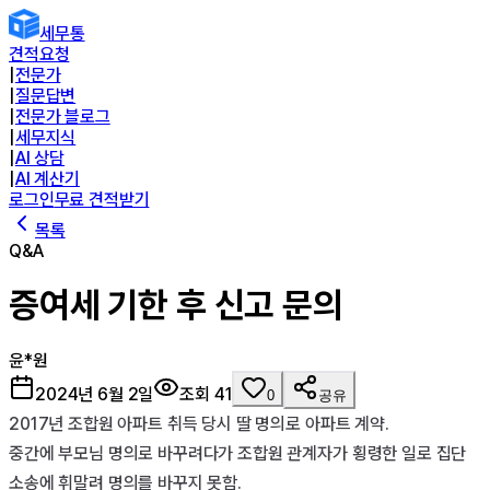
세무통
견적요청
|
전문가
|
질문답변
|
전문가 블로그
|
세무지식
|
AI 상담
|
AI 계산기
로그인
무료 견적받기
목록
Q&A
증여세 기한 후 신고 문의
윤*원
2024년 6월 2일
조회
41
0
공유
2017년 조합원 아파트 취득 당시 딸 명의로 아파트 계약.

중간에 부모님 명의로 바꾸려다가 조합원 관계자가 횡령한 일로 집단 
소송에 휘말려 명의를 바꾸지 못함. 
