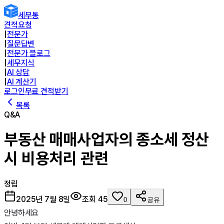
세무통
견적요청
|
전문가
|
질문답변
|
전문가 블로그
|
세무지식
|
AI 상담
|
AI 계산기
로그인
무료 견적받기
목록
Q&A
부동산 매매사업자의 종소세 정산
시 비용처리 관련
정립
2025년 7월 8일
조회
45
0
공유
안녕하세요 
