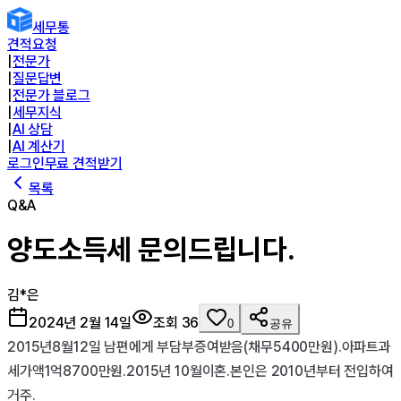
세무통
견적요청
|
전문가
|
질문답변
|
전문가 블로그
|
세무지식
|
AI 상담
|
AI 계산기
로그인
무료 견적받기
목록
Q&A
양도소득세 문의드립니다.
김*은
2024년 2월 14일
조회
36
0
공유
2015년8월12일 남편에게 부담부증여받음(채무5400만원).아파트과
세가액1억8700만원.2015년 10월이혼.본인은 2010년부터 전입하여 
거주.
