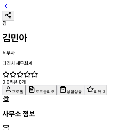
김
김민아
세무사
더리치 세무회계
0.0
리뷰
0
개
프로필
포트폴리오
상담상품
리뷰 0
사무소 정보