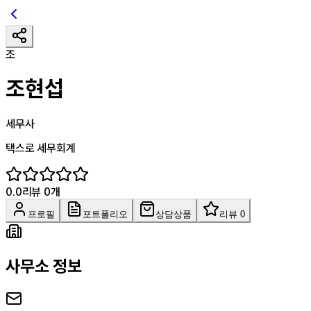
조
조현섭
세무사
택스로 세무회계
0.0
리뷰
0
개
프로필
포트폴리오
상담상품
리뷰 0
사무소 정보