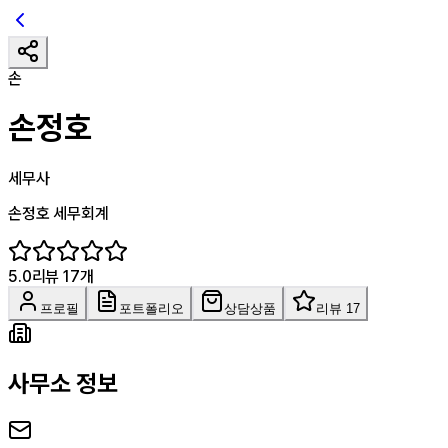
손
손정호
세무사
손정호 세무회계
5.0
리뷰
17
개
프로필
포트폴리오
상담상품
리뷰 17
사무소 정보