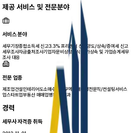
제공 서비스 및 전문분야
서비스 분야
세무기장
종합소득세 신고
3.3% 프리랜서 신고
양도/상속/증여세 신고
세무조사
자금출처조사
기업자문
비상장주식 평가
상속 및 가업승계
세무
조사 대응
전문 업종
제조업
건설인테리어
도소매
수출및무역
구매대행
전문직/컨설팅
서비스
업
스타트업
부동산 매매업
병의원/치과
경력
세무사 자격증 취득