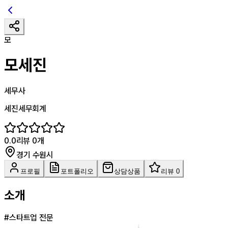
모
모세진
세무사
세진세무회계
0.0
리뷰
0
개
경기 수원시
프로필
포트폴리오
상담상품
리뷰 0
소개
#
스타트업 전문