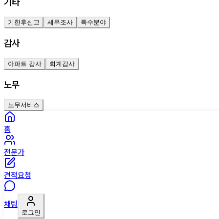
기타
기한후신고
세무조사
특수분야
감사
아파트 감사
회계감사
노무
노무서비스
홈
전문가
견적요청
채팅
로그인