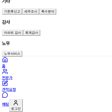
기타
기한후신고
세무조사
특수분야
감사
아파트 감사
회계감사
노무
노무서비스
홈
전문가
견적요청
채팅
로그인