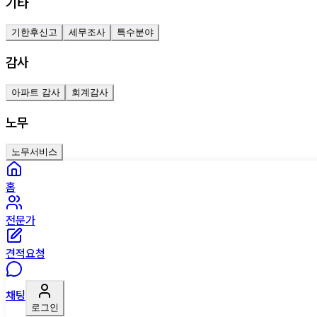
기타
기한후신고
세무조사
특수분야
감사
아파트 감사
회계감사
노무
노무서비스
홈
전문가
견적요청
채팅
로그인