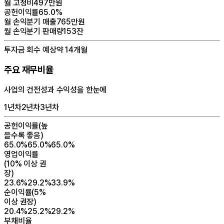
월 고정비
497만원
공헌이익률
65.0%
월 손익분기 매출
765만원
월 손익분기 판매량
153잔
투자금 회수 예상
약 14개월
주요 재무비율
사업의 건전성과 수익성을 한눈에
1년차
2년차
3년차
공헌이익률
(
높
을수록 좋음
)
65.0%
65.0%
65.0%
영업이익률
(
10% 이상 권
장
)
23.6%
29.2%
33.9%
순이익률
(
5%
이상 권장
)
20.4%
25.2%
29.2%
부채비율