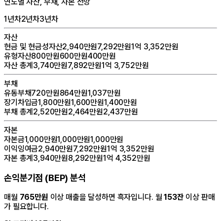
연도별 자산, 부채, 자본 전망
1년차
2년차
3년차
자산
현금 및 현금성자산
2,940만원
7,292만원
1억 3,352만원
유형자산
800만원
600만원
400만원
자산 총계
3,740만원
7,892만원
1억 3,752만원
부채
유동부채
720만원
864만원
1,037만원
장기차입금
1,800만원
1,600만원
1,400만원
부채 총계
2,520만원
2,464만원
2,437만원
자본
자본금
1,000만원
1,000만원
1,000만원
이익잉여금
2,940만원
7,292만원
1억 3,352만원
자본 총계
3,940만원
8,292만원
1억 4,352만원
손익분기점 (BEP) 분석
매월
765만원
이상 매출을 달성하면 흑자입니다. 월
153잔
이상 판매
가 필요합니다.