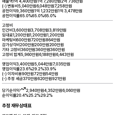
매출액
1억 4,400만원
1억 7,280만원
2억 736만원
(-) 변동비
5,040만원
6,048만원
7,258만원
공헌이익
9,360만원
1억 1,232만원
1억 3,478만원
공헌이익률
65.0%
65.0%
65.0%
고정비
인건비
3,600만원
3,708만원
3,819만원
임대료
1,200만원
1,200만원
1,200만원
마케팅비
600만원
720만원
864만원
감가상각비
200만원
200만원
200만원
기타 고정비
360만원
360만원
360만원
고정비 합계
5,960만원
6,188만원
6,443만원
영업이익
3,400만원
5,044만원
7,035만원
영업이익률
23.6%
29.2%
33.9%
(-) 이자비용
90만원
72만원
54만원
(-) 추정 세금
370만원
620만원
921만원
당기순이익
2,940만원
4,352만원
6,060만원
순이익률
20.4%
25.2%
29.2%
추정 재무상태표